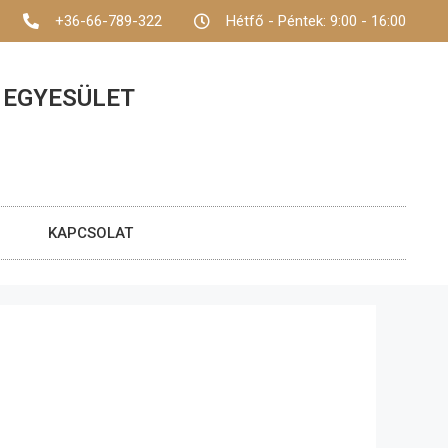
+36-66-789-322
Hétfő - Péntek: 9:00 - 16:00
 EGYESÜLET
KAPCSOLAT