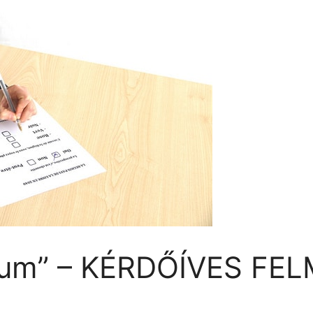
um” – KÉRDŐÍVES FE