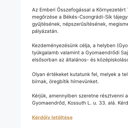
Az Emberi Összefogással a Környezetért
megőrzése a Békés-Csongrádi-Sík tájegys
gyűjtésének, népszerűsítésének, megism
pályázatán.
Kezdeményezésünk célja, a helyben (Gyom
tyúkgalamb valamint a Gyomaendrődi Sajt
elsősorban az általános- és középiskolás
Olyan értékeket kutatunk fel, melyek a t
bírnak, öregbítik hírnevünket.
Kérjük, amennyiben szeretne résztvenni 
Gyomaendrőd, Kossuth L. u. 33. alá. Kér
Kérdőív letöltése