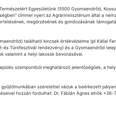
 Természetért Egyesületünk (5500 Gyomaendrőd, Kossu
égben” címmel nyert az Agrárminisztérium által a nem
ertetésének, megőrzésének és gondozásának támogatás
aendrőd) található kincsek értékvédelme (pl Kállai F
-és Túrófesztivál rendezvény) és a Gyomaendrőd telepü
ok valamint a helyi lakosok bevonásával.
elepülés szempontból meghatározó jelentőségűek, a helyi
a gyűjtőmunkában szeretettel várjuk a beérkezett pály
déseivel hozzán fordulhat: Dr. Fábián Ágnes elnök +36