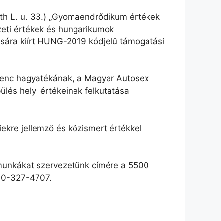
th L. u. 33.) „Gyomaendrődikum értékek
zeti értékek és hungarikumok
ára kiírt HUNG-2019 kódjelű támogatási
erenc hagyatékának, a Magyar Autosex
lés helyi értékeinek felkutatása
ekre jellemző és közismert értékkel
amunkákat szervezetünk címére a 5500
-70-327-4707.